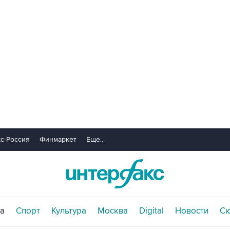
с-Россия
Финмаркет
Еще...
а
Спорт
Культура
Москва
Digital
Новости
С