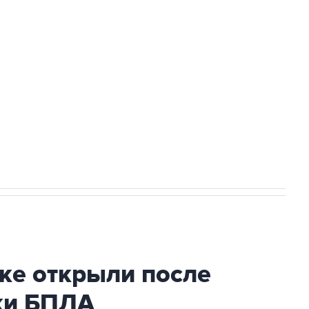
а службе у электросетевых объектов и
НН 7725383515 Erid: F7NfYUJCUneVdwcydK6A
2027 года импорт, выпуск и обращение
ке открыли после
аки БПЛА