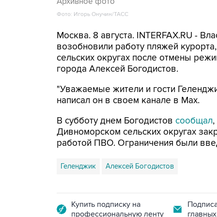
Архивное фото
Фото: Игорь Онучин/ТАСС
Москва. 8 августа. INTERFAX.RU - Вл
возобновили работу пляжей курорта
сельских округах после отмены режи
города Алексей Богодистов.
"Уважаемые жители и гости Геленджи
написал он в своем канале в Max.
В субботу днем Богодистов
сообщал
Дивноморском сельских округах закр
работой ПВО. Ограничения были вве
Геленджик
Алексей Богодистов
Купить подписку на
Подписа
профессиональную ленту
главных