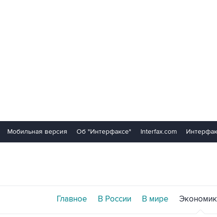
Мобильная версия
Об "Интерфаксе"
Interfax.com
Интерфак
Главное
В России
В мире
Экономик