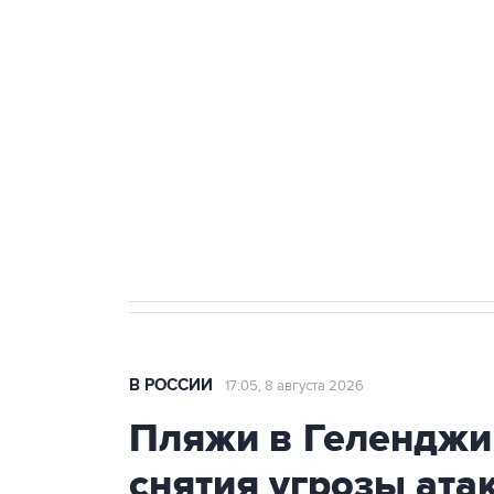
теракт на объекте Росгвардии
Беспилотные технологии и ИИ н
агрокомплексов
Социальная реклама, АНО «Национальные приоритеты».
И
Кабмин РФ разрешил до 1 июля 
бензина Евро 2, Евро 3, Евро 4
В РОССИИ
17:05, 8 августа 2026
Пляжи в Геленджи
снятия угрозы ат