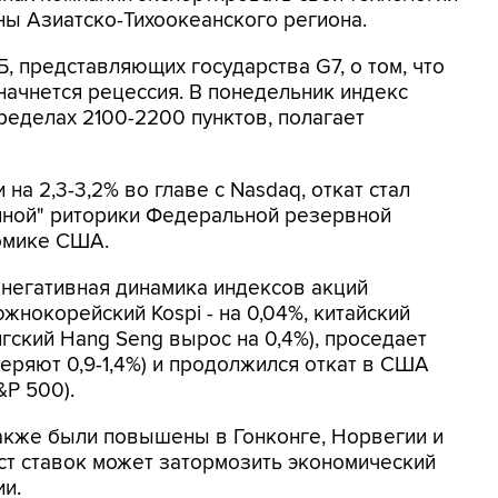
ны Азиатско-Тихоокеанского региона.
, представляющих государства G7, о том, что
начнется рецессия. В понедельник индекс
еделах 2100-2200 пунктов, полагает
на 2,3-3,2% во главе с Nasdaq, откат стал
биной" риторики Федеральной резервной
номике США.
 негативная динамика индексов акций
 южнокорейский Kospi - на 0,04%, китайский
нгский Hang Seng вырос на 0,4%), проседает
еряют 0,9-1,4%) и продолжился откат в США
&P 500).
акже были повышены в Гонконге, Норвегии и
ст ставок может затормозить экономический
ии.