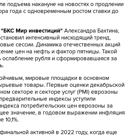
ле подъема накануне на новостях о продлении
ора года с одновременным ростом ставки до
а
"БКС Мир инвестиций"
Александра Бахтина,
становил интенсивный нисходящий тренд,
овые сессии. Динамика отечественных акций
жение цен на нефть и фактор пятницы. Такой
ь ослабление рубля и сформировавшаяся за
ь.
ойчивым, мировые площадки в основном
сырьевые товары. Первые оценки декабрьской
ном секторе и секторе услуг (PMI) еврозоны
 предварительные индексы уступили
индекса потребительских цен еврозоны за
щее значение, в годовом выражении инфляция
 10,1%.
инальной активной в 2022 году, когда еще