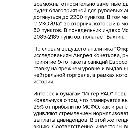
возможны относительно заметные д
будет благоприятной для рублевых а
дотянуться до 2200 пунктов. В том ч
"ЛУКОЙЛа" во вторник, который в м
50 пунктов. В понедельник индекс 
2085-2185 пунктов, полагает Бахтин.
По словам ведущего аналитика
"Отк
исследованиям Андрея Кочеткова, р
принятие 9-го пакета санкций Евросо
ставку на прежнем уровне и выдав н
нейтральной торговле, в рамках кот
истории.
Интерес к бумагам "Интер РАО" повы
Ковальчука о том, что планируется в
25% от прибыли по МСФО, как и ране
удивляют стремлением нормализоват
выплаты дивидендов. В этой же тенд
акцию. Соответственно, инвесторы в