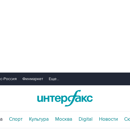
с-Россия
Финмаркет
Еще...
а
Спорт
Культура
Москва
Digital
Новости
С