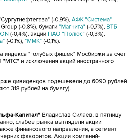
"Сургутнефтегаза" (-0,9%),
АФК "Система"
 Group (-0,8%), бумаги
"Магнита"
(-0,7%),
ВТБ
ZON
(-0,4%), акции
ПАО "Полюс"
(-0,3%),
а"
(-0,1%),
"ММК"
(-0,1%).
та индекса "голубых фишек" Мосбиржи за счет
"МТС" и исключения акций иностранного
ирже дивидендов подешевели до 6090 рублей
ляют 318 рублей на бумагу).
льфа-Капитал"
Владислав Силаев, в пятницу
анно, слабее рынка выглядели акции
также финансового направления, а сегмент
ечерних фаворитов. Акции компаний-