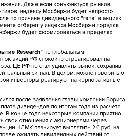
вижения. Даже если конъюнктура рынков
ктивов, индексу Мосбиржи будет непросто
исле по причине дивидендного "гэпа" в акциях
оменте отберет у индекса Мосбиржи порядка
Мосбиржи будет формироваться в пределах
рытие Research"
по глобальным
ынок акций РФ спокойно отреагировал на
юза. ЦБ РФ не стал удивлять рынок, сохранив
ейтральный сигнал. В целом, можно говорить о
орой инвесторы реагируют на корпоративные
сился после заявления главы компании Бориса
ыплата дивидендов по итогам года из расчета
е. В конце года некоторые компании приятно
ь свои отношения с акционерами через
енции НЛМК планирует выплатить 2,6 руб. на
праве ожидать дивидендных действий от