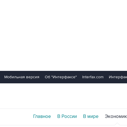
Мобильная версия
Об "Интерфаксе"
Interfax.com
Интерфак
Главное
В России
В мире
Экономик