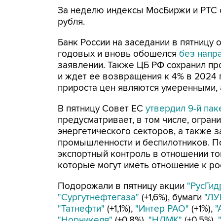
За неделю индексы МосБиржи и РТС сн
рубля.
Банк России на заседании в пятницу 
годовых и вновь обошелся
без напр
заявлении. Также ЦБ РФ сохранил пр
и ждет ее возвращения к 4% в 2024 
прироста цен являются умеренными, 
В пятницу Совет ЕС
утвердил 9-й пак
предусматривает, в том числе, огра
энергетического секторов, а также з
промышленности и беспилотников. П
экспортный контроль в отношении то
которые могут иметь отношение к ро
Подорожали в пятницу акции
"РусГид
"Сургутнефтегаза"
(+1,6%), бумаги
"ЛУ
"Татнефти"
(+1,1%),
"Интер РАО"
(+1%),
"
"Норникеля"
(+0,8%),
"НЛМК"
(+0,5%),