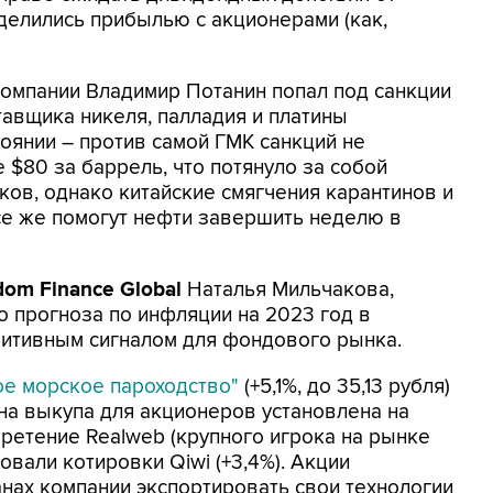
делились прибылью с акционерами (как,
компании Владимир Потанин попал под санкции
авщика никеля, палладия и платины
тоянии – против самой ГМК санкций не
 $80 за баррель, что потянуло за собой
ков, однако китайские смягчения карантинов и
е же помогут нефти завершить неделю в
dom Finance Global
Наталья Мильчакова,
 прогноза по инфляции на 2023 год в
зитивным сигналом для фондового рынка.
ое морское пароходство"
(+5,1%, до 35,13 рубля)
ена выкупа для акционеров установлена на
обретение Realweb (крупного игрока на рынке
вали котировки Qiwi (+3,4%). Акции
анах компании экспортировать свои технологии