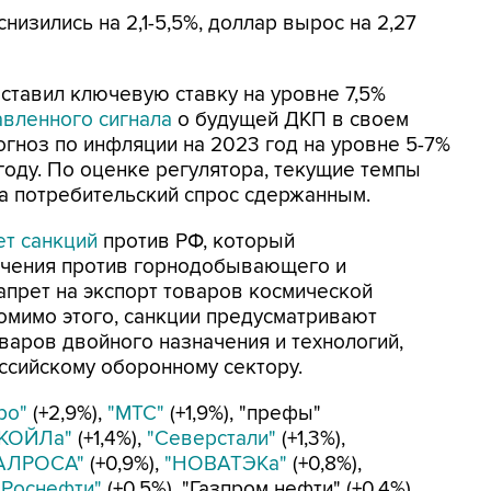
изились на 2,1-5,5%, доллар вырос на 2,27
оставил ключевую ставку на уровне 7,5%
авленного сигнала
о будущей ДКП в своем
огноз по инфляции на 2023 год на уровне 5-7%
году. По оценке регулятора, текущие темпы
а потребительский спрос сдержанным.
ет санкций
против РФ, который
ничения против горнодобывающего и
апрет на экспорт товаров космической
омимо этого, санкции предусматривают
варов двойного назначения и технологий,
ссийскому оборонному сектору.
ро"
(+2,9%),
"МТС"
(+1,9%), "префы"
КОЙЛа"
(+1,4%),
"Северстали"
(+1,3%),
АЛРОСА"
(+0,9%),
"НОВАТЭКа"
(+0,8%),
"Роснефти"
(+0,5%), "Газпром нефти" (+0,4%),