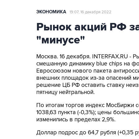
ЭКОНОМИКА
19:07, 16 декабря 2022
Рынок акций РФ з
"минусе"
Москва. 16 декабря. INTERFAX.RU - 
смешанную динамику blue chips на ф
Евросоюзом нового пакета антиросси
внешних площадок из-за опасений м
решение ЦБ РФ оставить ставку неи
пятницу нейтральной.
По итогам торгов индекс МосБиржи сос
1038,63 пункта (-0,3%); цены больши
изменились в пределах 2,9%.
Доллар подрос до 64,7 рубля (+0,35 р