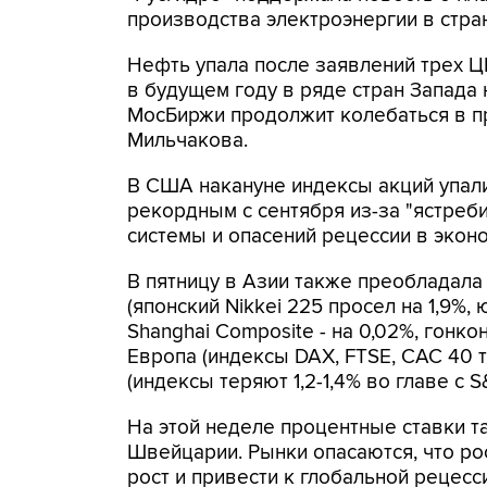
производства электроэнергии в стра
Нефть упала после заявлений трех ЦБ
в будущем году в ряде стран Запада 
МосБиржи продолжит колебаться в пр
Мильчакова.
В США накануне индексы акций упали 
рекордным с сентября из-за "ястре
системы и опасений рецессии в эко
В пятницу в Азии также преобладала
(японский Nikkei 225 просел на 1,9%,
Shanghai Composite - на 0,02%, гонко
Европа (индексы DAX, FTSE, CAC 40 т
(индексы теряют 1,2-1,4% во главе с S
На этой неделе процентные ставки т
Швейцарии. Рынки опасаются, что ро
рост и привести к глобальной рецесс