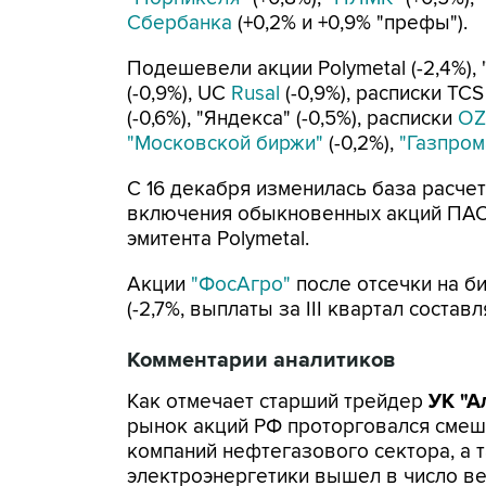
Сбербанка
(+0,2% и +0,9% "префы").
Подешевели акции Polymetal (-2,4%), 
(-0,9%), UC
Rusal
(-0,9%), расписки TCS
(-0,6%), "Яндекса" (-0,5%), расписки
O
"Московской биржи"
(-0,2%),
"Газпром
С 16 декабря изменилась база расче
включения обыкновенных акций ПАО 
эмитента Polymetal.
Акции
"ФосАгро"
после отсечки на б
(-2,7%, выплаты за III квартал состав
Комментарии аналитиков
Как отмечает старший трейдер
УК "А
рынок акций РФ проторговался смеш
компаний нефтегазового сектора, а 
электроэнергетики вышел в число в