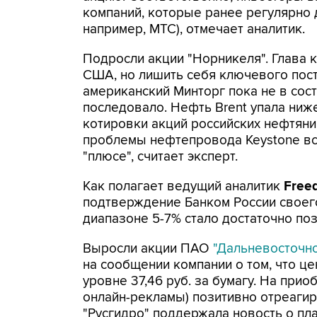
компаний, которые ранее регулярно 
например, МТС), отмечает аналитик.
Подросли акции "Норникеля". Глава 
США, но лишить себя ключевого пост
американский Минторг пока не в сос
последовало. Нефть Brent упала ниже
котировки акций российских нефтяни
проблемы нефтепровода Keystone вс
"плюсе", считает эксперт.
Как полагает ведущий аналитик
Free
подтверждение Банком России своего
диапазоне 5-7% стало достаточно по
Выросли акции ПАО
"Дальневосточн
на сообщении компании о том, что ц
уровне 37,46 руб. за бумагу. На при
онлайн-рекламы) позитивно отреагиро
"Русгидро" поддержала новость о пл