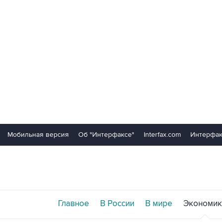
Мобильная версия
Об "Интерфаксе"
Interfax.com
Интерфак
Главное
В России
В мире
Экономик