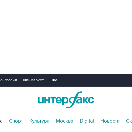
с-Россия
Финмаркет
Еще...
а
Спорт
Культура
Москва
Digital
Новости
С