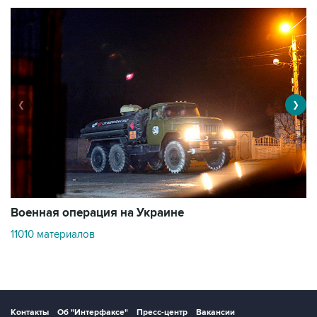
❮
❯
Военная операция на Украине
О
11010 материалов
3
Контакты
Об "Интерфаксе"
Пресс-центр
Вакансии
Реклама на сайте
Мероприятия