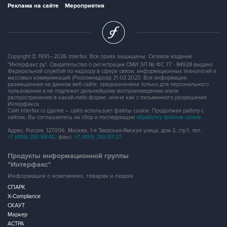
Copyright © 1991—2026 Interfax. Все права защищены. Сетевое издание
"Интерфакс.ру". Свидетельство о регистрации СМИ ЭЛ № ФС 77 - 84928 выдано
Федеральной службой по надзору в сфере связи, информационных технологий и
массовых коммуникаций (Роскомнадзор) 21.03.2023. Вся информация,
размещенная на данном веб-сайте, предназначена только для персонального
пользования и не подлежит дальнейшему воспроизведению и/или
распространению в какой-либо форме, иначе как с письменного разрешения
Интерфакса.
Сайт Interfax.ru (далее – сайт) использует файлы cookie. Продолжая работу с
сайтом, Вы соглашаетесь на сбор и последующую
обработку файлов cookie
.
Адрес: Россия, 127006, Москва, 1-я Тверская-Ямская улица, дом 2, стр.1, тел.:
+7 (499) 250-98-40
, факс:
+7 (499) 250-97-27
Продукты информационной группы
"Интерфакс"
Информация о компаниях, товарах и людях
СПАРК
X-Compliance
СКАУТ
Маркер
АСТРА
Новости и рынки
Новости "Интерфакса"