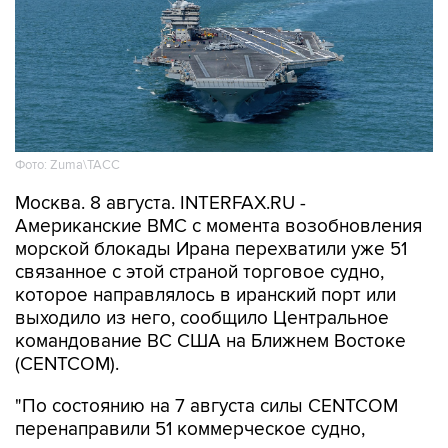
Фото: Zuma\ТАСС
Москва. 8 августа. INTERFAX.RU -
Американские ВМС с момента возобновления
морской блокады Ирана перехватили уже 51
связанное с этой страной торговое судно,
которое направлялось в иранский порт или
выходило из него, сообщило Центральное
командование ВС США на Ближнем Востоке
(CENTCOM).
"По состоянию на 7 августа силы CENTCOM
перенаправили 51 коммерческое судно,
вывели из строя два и провели досмотр еще
двух судов в рамках обеспечения блокады", -