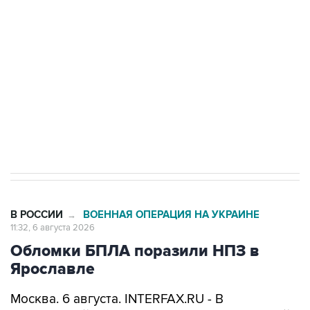
одних руках все службы тыла Минобороны
Как российские медицинские технологии
выходят на мировые рынки
Социальная реклама, АНО «Национальные приоритеты».
ИНН 7725383515 Erid: F7NfYUJCUneVdTRF8PRs
Трамп заявил, что переговоры с Ираном
начнутся в понедельник
В РОССИИ
ВОЕННАЯ ОПЕРАЦИЯ НА УКРАИНЕ
→
11:32, 6 августа 2026
Обломки БПЛА поразили НПЗ в
Ярославле
Москва. 6 августа. INTERFAX.RU - В