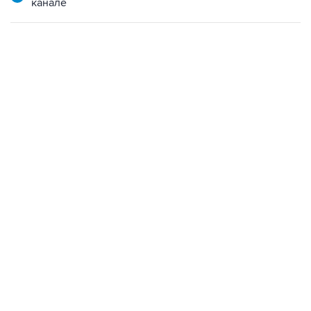
канале
06:42, 8 августа 2026