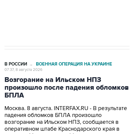
ИНН 7725383515 Erid: F7NfYUJCUneVdwcydK6A
Кабмин РФ разрешил до 1 июля 2027 года
импорт, выпуск и обращение бензина Евро 2,
Евро 3, Евро 4
В РОССИИ
ВОЕННАЯ ОПЕРАЦИЯ НА УКРАИНЕ
→
07:37, 8 августа 2026
Возгорание на Ильском НПЗ
произошло после падения обломков
БПЛА
Москва. 8 августа. INTERFAX.RU - В результате
падения обломков БПЛА произошло
возгорание на Ильском НПЗ, сообщается в
оперативном штабе Краснодарского края в