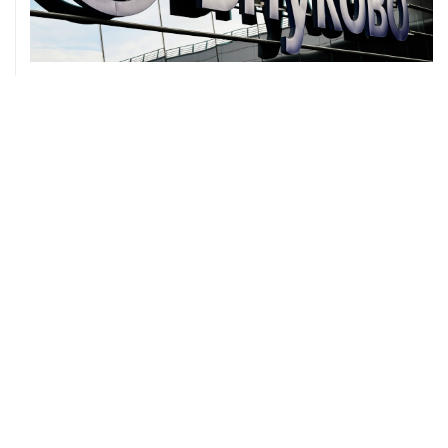
07 августа, 12:30
Janaf и MOL достигли соглашения о транзите по
Адриатическому нефтепроводу
07 августа, 12:02
ФАО назвало причины роста мировых цен на пшеницу