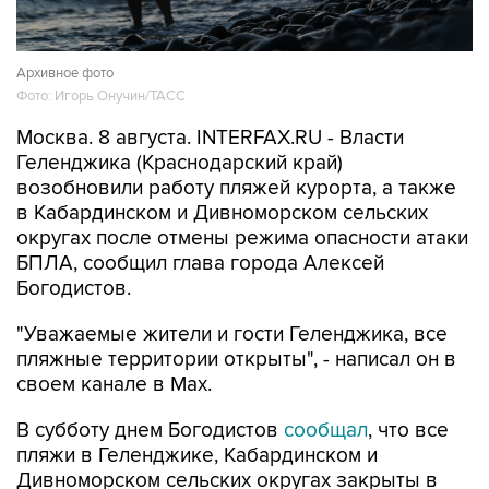
Архивное фото
Фото: Игорь Онучин/ТАСС
Москва. 8 августа. INTERFAX.RU - Власти
Геленджика (Краснодарский край)
возобновили работу пляжей курорта, а также
в Кабардинском и Дивноморском сельских
округах после отмены режима опасности атаки
БПЛА, сообщил глава города Алексей
Богодистов.
"Уважаемые жители и гости Геленджика, все
пляжные территории открыты", - написал он в
своем канале в Max.
В субботу днем Богодистов
сообщал
, что все
пляжи в Геленджике, Кабардинском и
Дивноморском сельских округах закрыты в
связи с опасностью атаки БПЛА и с работой
ПВО. Ограничения были введены для