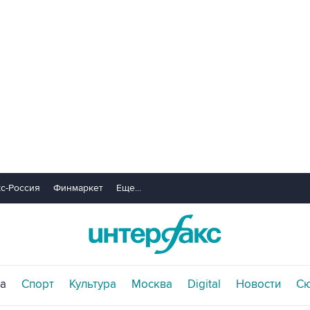
с-Россия
Финмаркет
Еще...
а
Спорт
Культура
Москва
Digital
Новости
С