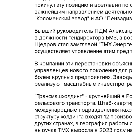
покинул эту позицию и возглавил по 
важнейшим направлением деятельнос
"Коломенский завод" и АО "Пензади
Бывший руководитель ПДМ Александ
в должности гендиректора БМЗ, а во
Щедров стал замглавой "ТМХ Энергет
осуществляет управление этим предп
В компании эти перестановки объясн
управленцев нового поколения для 
более крупных предприятиях. Завод
реализуют масштабные инвестпрогр
"Трансмашхолдинг" - крупнейший в Р
рельсового транспорта. Штаб-кварт
международные подразделения находя
структуру холдинга входят 12 произ
других странах, а география работы
выручка ТМХ выросла в 2023 году на