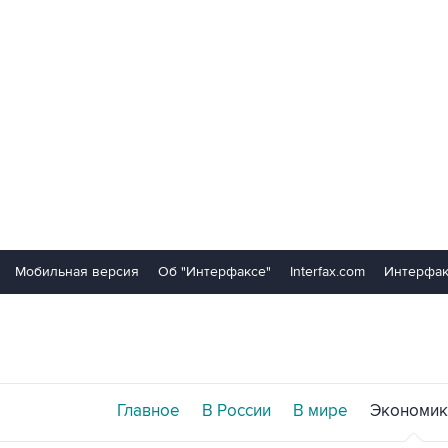
Мобильная версия
Об "Интерфаксе"
Interfax.com
Интерфак
Главное
В России
В мире
Экономик