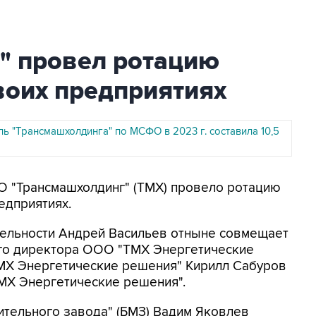
" провел ротацию
воих предприятиях
ь "Трансмашхолдинга" по МСФО в 2023 г. составила 10,5
АО "Трансмашхолдинг" (ТМХ) провело ротацию
едприятиях.
ельности Андрей Васильев отныне совмещает
ого директора ООО "ТМХ Энергетические
МХ Энергетические решения" Кирилл Сабуров
ТМХ Энергетические решения".
ительного завода" (БМЗ) Вадим Яковлев