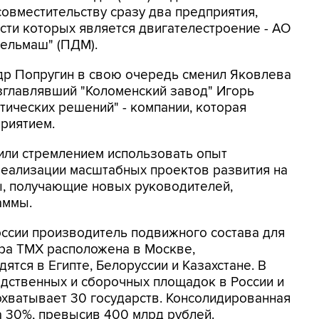
совместительству сразу два предприятия,
ти которых является двигателестроение - АО
зельмаш" (ПДМ).
р Попругин в свою очередь сменил Яковлева
зглавлявший "Коломенский завод" Игорь
ических решений" - компании, которая
риятием.
или стремлением использовать опыт
реализации масштабных проектов развития на
ы, получающие новых руководителей,
аммы.
оссии производитель подвижного состава для
ира ТМХ расположена в Москве,
тся в Египте, Белоруссии и Казахстане. В
водственных и сборочных площадок в России и
 охватывает 30 государств. Консолидированная
 30%, превысив 400 млрд рублей.