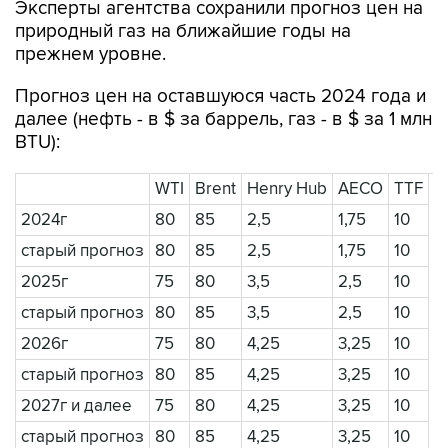
Эксперты агентства сохранили прогноз цен на
природный газ на ближайшие годы на
прежнем уровне.
Прогноз цен на оставшуюся часть 2024 года и
далее (нефть - в $ за баррель, газ - в $ за 1 млн
BTU):
WTI
Brent
Henry Hub
AECO
TTF
2024г
80
85
2,5
1,75
10
старый прогноз
80
85
2,5
1,75
10
2025г
75
80
3,5
2,5
10
старый прогноз
80
85
3,5
2,5
10
2026г
75
80
4,25
3,25
10
старый прогноз
80
85
4,25
3,25
10
2027г и далее
75
80
4,25
3,25
10
старый прогноз
80
85
4,25
3,25
10