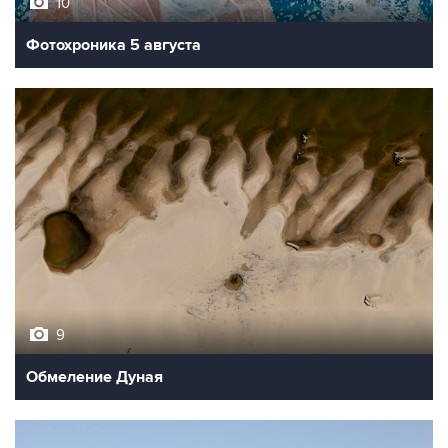
10
Фотохроника 5 августа
9
Обмеление Дуная