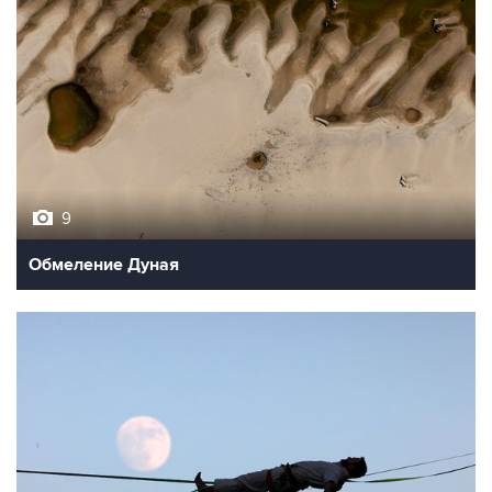
9
Обмеление Дуная