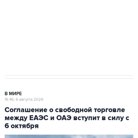
Как российские медицинские технологии
выходят на мировые рынки
Социальная реклама, АНО «Национальные приоритеты».
ИНН 7725383515 Erid: F7NfYUJCUneVdTRF8PRs
Трамп заявил, что переговоры с Ираном
начнутся в понедельник
В МИРЕ
16:46, 6 августа 2026
Соглашение о свободной торговле
между ЕАЭС и ОАЭ вступит в силу с
6 октября