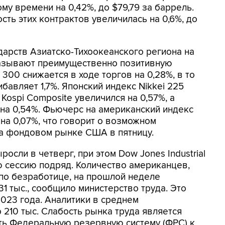
му времени на 0,42%, до $79,79 за баррель.
ть этих контрактов увеличилась на 0,6%, до
арств Азиатско-Тихоокеанского региона на
оказывают преимущественно позитивную
 300 снижается в ходе торгов на 0,28%, в то
бавляет 1,7%. Японский индекс Nikkei 225
Kospi Composite увеличился на 0,57%, а
 на 0,54%. Фьючерс на американский индекс
на 0,07%, что говорит о возможном
на фондовом рынке США в пятницу.
сли в четверг, при этом Dow Jones Industrial
 сессию подряд. Количество американцев,
по безработице, на прошлой неделе
31 тыс., сообщило министерство труда. Это
2023 года. Аналитики в среднем
210 тыс. Слабость рынка труда является
ть Федеральную резервную систему (ФРС) к