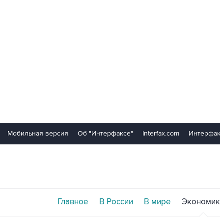
Мобильная версия
Об "Интерфаксе"
Interfax.com
Интерфак
Главное
В России
В мире
Экономик