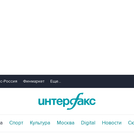
с-Россия
Финмаркет
Еще...
а
Спорт
Культура
Москва
Digital
Новости
С