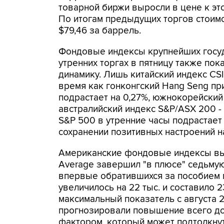
товарной биржи выросли в цене к это
По итогам предыдущих торгов стоимос
$79,46 за баррель.
Фондовые индексы крупнейших госуд
утренних торгах в пятницу также п
динамику. Лишь китайский индекс CSI
время как гонконгский Hang Seng при
подрастает на 0,27%, южнокорейский 
австралийский индекс S&P/ASX 200 -
S&P 500 в утренние часы подрастает 
сохранении позитивных настроений 
Американские фондовые индексы выро
Average завершил "в плюсе" седьмую
впервые обратившихся за пособием 
увеличилось на 22 тыс. и составило 2
максимальный показатель с августа 
прогнозировали повышение всего до 
фактором, который может подтолкну