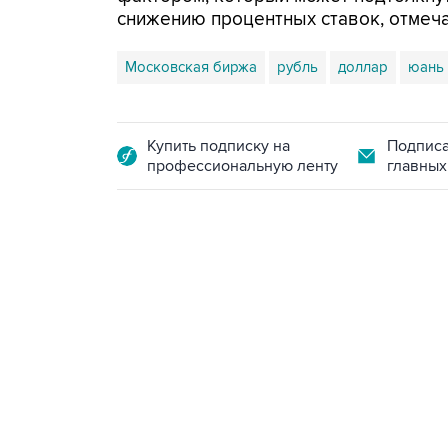
снижению процентных ставок, отмеч
Московская биржа
рубль
доллар
юань
Купить подписку на
Подписа
профессиональную ленту
главных
13:11, 7 августа 2026