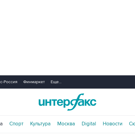
с-Россия
Финмаркет
Еще...
а
Спорт
Культура
Москва
Digital
Новости
С