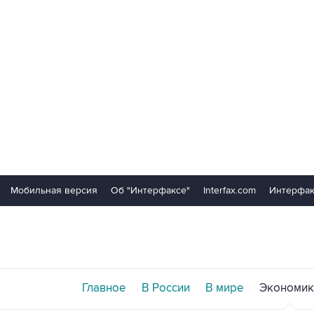
Мобильная версия
Об "Интерфаксе"
Interfax.com
Интерфак
Главное
В России
В мире
Экономик