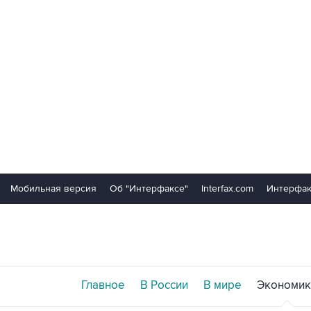
Мобильная версия
Об "Интерфаксе"
Interfax.com
Интерфак
Главное
В России
В мире
Экономик