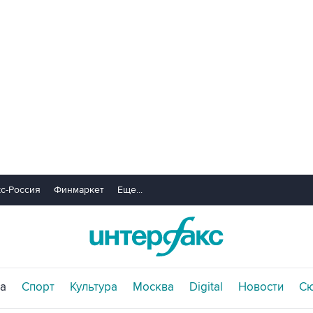
с-Россия
Финмаркет
Еще...
а
Спорт
Культура
Москва
Digital
Новости
С