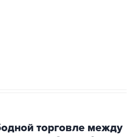
доточить в одних руках все службы
ехнологии выходят на мировые рынки
НН 7725383515 Erid: F7NfYUJCUneVdTRF8PRs
с Ираном начнутся в понедельник
бодной торговле между