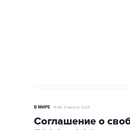
Путин сообщил о решении сосре
тыла Минобороны
Как российские медицинские т
Социальная реклама, АНО «Национальные приоритеты».
И
Трамп заявил, что переговоры 
В МИРЕ
16:46, 6 августа 2026
Соглашение о сво