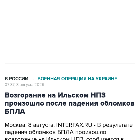
ИНН 7725383515 Erid: F7NfYUJCUneVdwcydK6A
Кабмин РФ разрешил до 1 июля 2027 года
импорт, выпуск и обращение бензина Евро 2,
Евро 3, Евро 4
В РОССИИ
ВОЕННАЯ ОПЕРАЦИЯ НА УКРАИНЕ
→
07:37, 8 августа 2026
Возгорание на Ильском НПЗ
произошло после падения обломков
БПЛА
Москва. 8 августа. INTERFAX.RU - В результате
падения обломков БПЛА произошло
возгорание на Ильском НПЗ, сообщается в
оперативном штабе Краснодарского края в