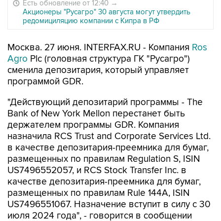
Есть обновление от 12:40
→
Акционеры "Русагро" 30 августа могут утвердить
редомициляцию компании с Кипра в РФ
Москва. 27 июня. INTERFAX.RU - Компания
Ros
Agro
Plc (головная структура ГК "Русагро")
сменила депозитария, который управляет
программой GDR.
"Действующий депозитарий программы - The
Bank of New York Mellon перестанет быть
держателем программы GDR. Компания
назначила RCS Trust and Corporate Services Ltd.
в качестве депозитария-преемника для бумаг,
размещенных по правилам Regulation S, ISIN
US7496552057, и RCS Stock Transfer Inc. в
качестве депозитария-преемника для бумаг,
размещенных по правилам Rule 144A, ISIN
US7496551067. Назначение вступит в силу с 30
июля 2024 года", - говорится в сообщении