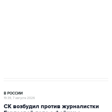
подростков, готовивших теракт на объекте
Росгвардии
Беспилотные технологии и ИИ на службе у
электросетевых объектов и агрокомплексов
Социальная реклама, АНО «Национальные приоритеты».
ИНН 7725383515 Erid: F7NfYUJCUneVdwcydK6A
Аксенов сообщил о четвертом погибшем в
результате атаки ВСУ на Крым
В РОССИИ
19:39, 7 августа 2026
СК возбудил против журналистки
Гордеевой дело о фейках о
российской армии