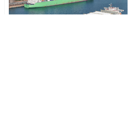
ХРОНИКИ СОБЫТИЙ
❮
❯