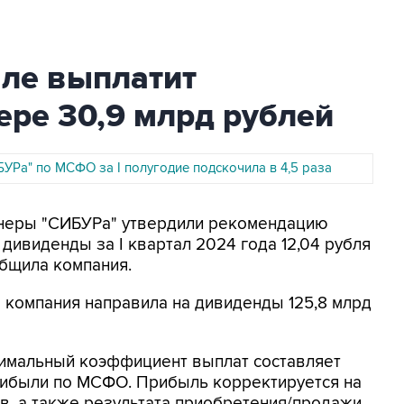
але выплатит
ере 30,9 млрд рублей
УРа" по МСФО за I полугодие подскочила в 4,5 раза
ионеры "СИБУРа" утвердили рекомендацию
дивиденды за I квартал 2024 года 12,04 рубля
общила компания.
а компания направила на дивиденды 125,8 млрд
нимальный коэффициент выплат составляет
рибыли по МСФО. Прибыль корректируется на
в, а также результата приобретения/продажи