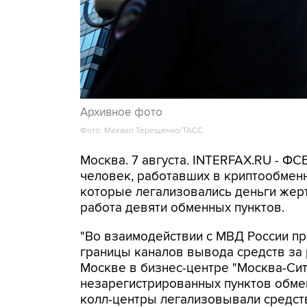
Архивное фото
Фото: Михаил Терещенко/ТАСС
Москва. 7 августа. INTERFAX.RU - Ф
человек, работавших в криптообменн
которые легализовались деньги же
работа девяти обменных пунктов.
"Во взаимодействии с МВД России п
границы каналов вывода средств за
Москве в бизнес-центре "Москва-Си
незарегистрированных пунктов обме
колл-центры легализовывали средств