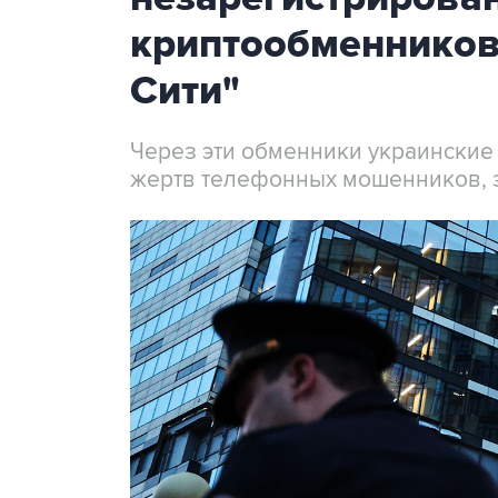
криптообменников
Сити"
Через эти обменники украинские
жертв телефонных мошенников, 