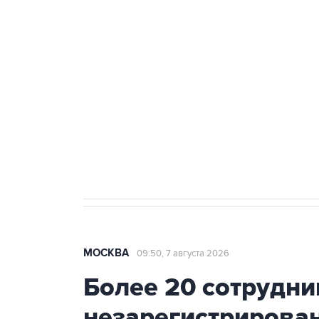
ФСБ сообщила о задержании в 
теракт на объекте Росгвардии
Как российские медицинские т
Социальная реклама, АНО «Национальные приоритеты».
И
Аксенов сообщил о четвертом п
Крым
МОСКВА
09:50, 7 августа 2026
Более 20 сотрудни
незарегистрирова