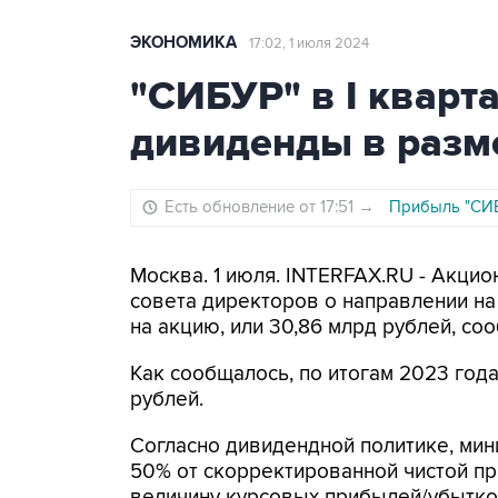
ЭКОНОМИКА
17:02, 1 июля 2024
"СИБУР" в I кварт
дивиденды в разм
Есть обновление от 17:51
→
Прибыль "СИБ
Москва. 1 июля. INTERFAX.RU - Акц
совета директоров о направлении на 
на акцию, или 30,86 млрд рублей, со
Как сообщалось, по итогам 2023 год
рублей.
Согласно дивидендной политике, ми
50% от скорректированной чистой п
величину курсовых прибылей/убытко