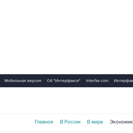
Мобильная версия
Об "Интерфаксе"
Interfax.com
Интерфак
Главное
В России
В мире
Экономик