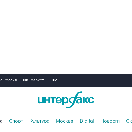
с-Россия
Финмаркет
Еще...
а
Спорт
Культура
Москва
Digital
Новости
С