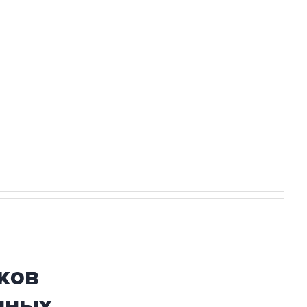
Приморье подростков, готовивших
ехнологии выходят на мировые рынки
НН 7725383515 Erid: F7NfYUJCUneVdTRF8PRs
огибшем в результате атаки ВСУ на
ков
нных