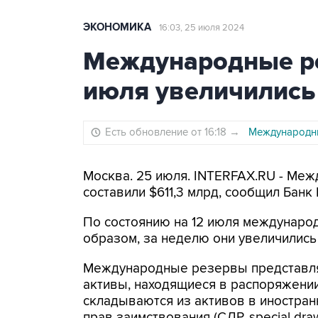
ЭКОНОМИКА
16:03, 25 июля 2024
Международные ре
июля увеличились
Есть обновление от 16:18
→
Международны
Москва. 25 июля. INTERFAX.RU - Меж
составили $611,3 млрд, сообщил Банк 
По состоянию на 12 июля международ
образом, за неделю они увеличились 
Международные резервы представл
активы, находящиеся в распоряжении
складываются из активов в иностран
прав заимствования (СДР, special dra