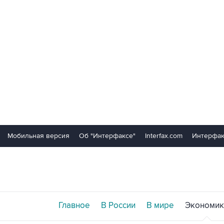
Мобильная версия
Об "Интерфаксе"
Interfax.com
Интерфак
Главное
В России
В мире
Экономик