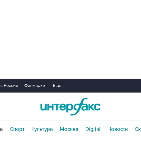
с-Россия
Финмаркет
Еще...
а
Спорт
Культура
Москва
Digital
Новости
С