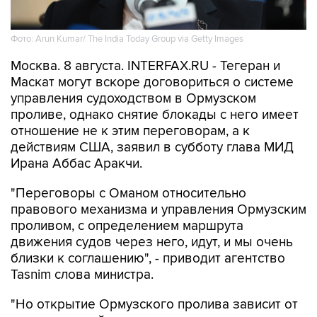
Фото: Arun Kumar/ The India Today Group via Getty Images
Москва. 8 августа. INTERFAX.RU - Тегеран и
Маскат могут вскоре договориться о системе
управления судоходством в Ормузском
проливе, однако снятие блокады с него имеет
отношение не к этим переговорам, а к
действиям США, заявил в субботу глава МИД
Ирана Аббас Аракчи.
"Переговоры с Оманом относительно
правового механизма и управления Ормузским
проливом, с определением маршрута
движения судов через него, идут, и мы очень
близки к соглашению", - приводит агентство
Tasnim слова министра.
"Но открытие Ормузского пролива зависит от