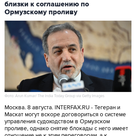
близки к соглашению по
Ормузскому проливу
Фото: Arun Kumar/ The India Today Group via Getty Images
Москва. 8 августа. INTERFAX.RU - Тегеран и
Маскат могут вскоре договориться о системе
управления судоходством в Ормузском
проливе, однако снятие блокады с него имеет
отношение не к этим переговорам, а к