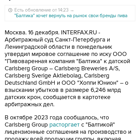
Есть обновление от 14:23
→
"Балтика" хочет вернуть на рынок свои бренды пива
Москва. 16 декабря. INTERFAX.RU -
Арбитражный суд Санкт-Петербурга и
Ленинградской области в понедельник
утвердил мировое соглашение по иску ООО
"Пивоваренная компания "Балтика" к датской
Carlsberg Group – Carlsberg Breweries A/S,
Carlsberg Sverige Aktiebolag, Carlsberg
Deutschland GmbH и ООО "Хоппи Юнион" – о
взыскании убытков в размере 6,246 млрд
датских крон, сообщается в картотеке
арбитражных дел.
В октябре 2023 года сообщалось, что
Carlsberg Group
расторгает
с "Балтикой"
лицензионные соглашения на производство и
продажу всей продукции группы, включая