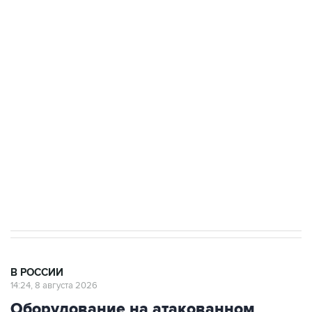
ФСБ сообщила о задержании в Приморье
подростков, готовивших теракт на объекте
Росгвардии
Беспилотные технологии и ИИ на службе у
электросетевых объектов и агрокомплексов
Социальная реклама, АНО «Национальные приоритеты».
ИНН 7725383515 Erid: F7NfYUJCUneVdwcydK6A
Кабмин РФ разрешил до 1 июля 2027 года
импорт, выпуск и обращение бензина Евро 2,
Евро 3, Евро 4
В РОССИИ
14:24, 8 августа 2026
Оборудование на атакованном