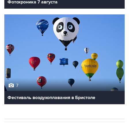
Фотохроника 7 августа
7
Фестиваль воздухоплавания в Бристоле