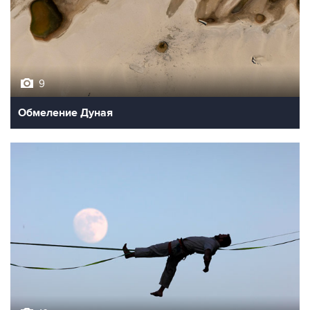
9
Обмеление Дуная