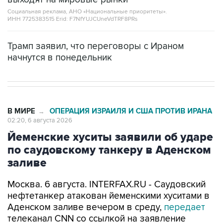
Социальная реклама, АНО «Национальные приоритеты».
ИНН 7725383515 Erid: F7NfYUJCUneVdTRF8PRs
Трамп заявил, что переговоры с Ираном
начнутся в понедельник
В МИРЕ
ОПЕРАЦИЯ ИЗРАИЛЯ И США ПРОТИВ ИРАНА
→
02:20, 6 августа 2026
Йеменские хуситы заявили об ударе
по саудовскому танкеру в Аденском
заливе
Москва. 6 августа. INTERFAX.RU - Саудовский
нефтетанкер атакован йеменскими хуситами в
Аденском заливе вечером в среду,
передает
телеканал CNN со ссылкой на заявление