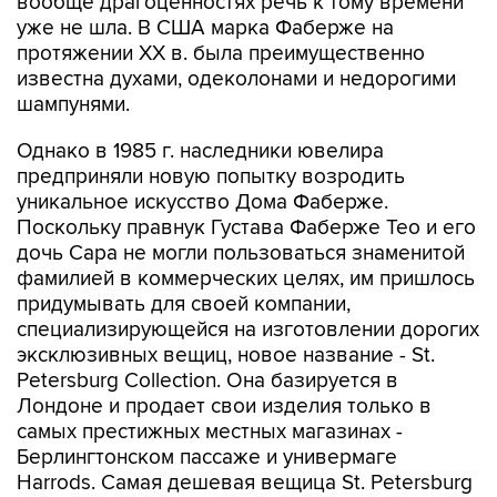
вообще драгоценностях речь к тому времени
уже не шла. В США марка Фаберже на
протяжении ХХ в. была преимущественно
известна духами, одеколонами и недорогими
шампунями.
Однако в 1985 г. наследники ювелира
предприняли новую попытку возродить
уникальное искусство Дома Фаберже.
Поскольку правнук Густава Фаберже Тео и его
дочь Сара не могли пользоваться знаменитой
фамилией в коммерческих целях, им пришлось
придумывать для своей компании,
специализирующейся на изготовлении дорогих
эксклюзивных вещиц, новое название - St.
Petersburg Collection. Она базируется в
Лондоне и продает свои изделия только в
самых престижных местных магазинах -
Берлингтонском пассаже и универмаге
Harrods. Самая дешевая вещица St. Petersburg