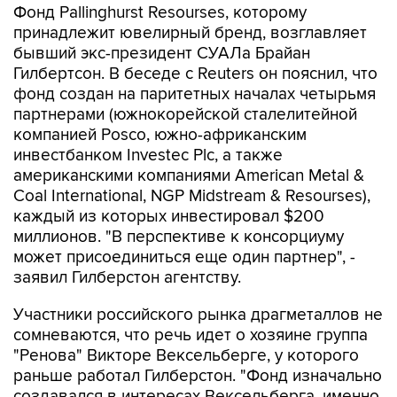
Фонд Pallinghurst Resourses, которому
принадлежит ювелирный бренд, возглавляет
бывший экс-президент СУАЛа Брайан
Гилбертсон. В беседе с Reuters он пояснил, что
фонд создан на паритетных началах четырьмя
партнерами (южнокорейской сталелитейной
компанией Posco, южно-африканским
инвестбанком Investec Plc, а также
американскими компаниями American Metal &
Coal International, NGP Midstream & Resourses),
каждый из которых инвестировал $200
миллионов. "В перспективе к консорциуму
может присоединиться еще один партнер", -
заявил Гилберстон агентству.
Участники российского рынка драгметаллов не
сомневаются, что речь идет о хозяине группа
"Ренова" Викторе Вексельберге, у которого
раньше работал Гилберстон. "Фонд изначально
создавался в интересах Вексельберга, именно