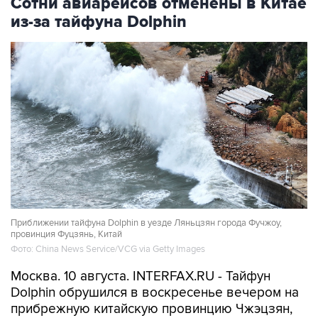
Сотни авиарейсов отменены в Китае
из-за тайфуна Dolphin
Приближении тайфуна Dolphin в уезде Ляньцзян города Фучжоу,
провинция Фуцзянь, Китай
Фото: China News Service/VCG via Getty Images
Москва. 10 августа. INTERFAX.RU - Тайфун
Dolphin обрушился в воскресенье вечером на
прибрежную китайскую провинцию Чжэцзян,