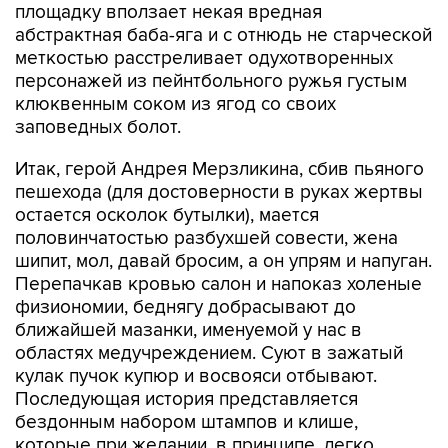
площадку вползает некая вредная
абстрактная баба-яга и с отнюдь не старческой
меткостью расстреливает одухотворенных
персонажей из пейнтбольного ружья густым
клюквенным соком из ягод со своих
заповедных болот.
Итак, герой Андрея Мерзликина, сбив пьяного
пешехода (для достоверности в руках жертвы
остается осколок бутылки), мается
половинчатостью разбухшей совести, жена
шипит, мол, давай бросим, а он упрям и напуган.
Перепачкав кровью салон и напоказ холеные
физиономии, беднягу добрасывают до
ближайшей мазанки, именуемой у нас в
областях медучреждением. Суют в зажатый
кулак пучок купюр и восвояси отбывают.
Последующая история представляется
бездонным набором штампов и клише,
которые при желании, в принципе, легко