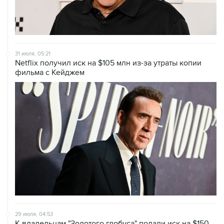
31 июля, 05:21
Netflix получил иск на $105 млн из-за утраты копии
фильма с Кейджем
29 июля, 04:53
К владельцам "Золотого глобуса" подали иск на $150