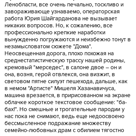
Ленобласти, все очень печально, тоскливо и
завораживающе узнаваемо, операторская
работа Юрия Шайгарданова не вызывает
никаких вопросов. Но, к сожалению, все
профессионально крепкие наработки
вынужденно погружаются и неизбежно тонут в
незамысловатом сюжете "Дома".
Неосвещенная дорога, плохо похожая на
среднестатистическую трассу нашей родины,
кремовый "мерседес", в салоне двое – он и
она, возня, герой отвлекся, она визжит, в
световом пятне силуэт пешехода, дальше, как
в немом "Артисте" Мишеля Хазанавичуса,
машина врезается, в пририсованном на экране
облачке короткое текстовое сообщение: "ба-
бах!". Но смешные и трогательные пародии у
нас пока не снимают, ведь еще недоосвоено
бессмысленное подражание множеству
семейно-любовных драм с обилием тягостно