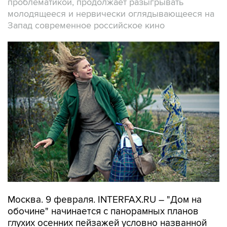
проблематикой, продолжает разыгрывать
молодящееся и нервически оглядывающееся на
Запад современное российское кино
Москва. 9 февраля. INTERFAX.RU – "Дом на
обочине" начинается с панорамных планов
глухих осенних пейзажей условно названной