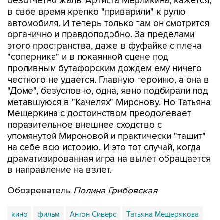
безотчетно жаль. Артиста Мерликина, кажется,
в свое время крепко "приварили" к рулю
автомобиля. И теперь только там он смотрится
органично и правдоподобно. За пределами
этого пространства, даже в фуфайке с плеча
"соперника" и в покаянной сцене под
проливным бутафорским дождем ему ничего
честного не удается. Главную героиню, а она в
"Доме", безусловно, одна, явно подбирали под
метавшуюся в "Качелях" Миронову. Но Татьяна
Мещеркина с достоинством преодолевает
поразительное внешнее сходство с
упомянутой Мироновой и практически "тащит"
на себе всю историю. И это тот случай, когда
драматизированная игра на вылет обращается
в направление на взлет.
Обозреватель
Полина Грибовская
кино
фильм
Антон Сиверс
Татьяна Мещерякова