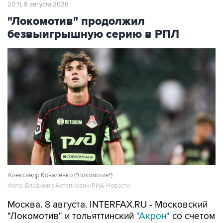
20:11, 8 августа 2026
"Локомотив" продолжил
безвыигрышную серию в РПЛ
Александр Коваленко ("Локомотив")
Фото: Владимир Астапкович/РИА Новости
Москва. 8 августа. INTERFAX.RU - Московский
"Локомотив" и тольяттинский
"Акрон"
со счетом