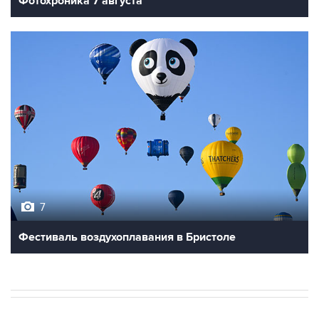
Фотохроника 7 августа
7
Фестиваль воздухоплавания в Бристоле