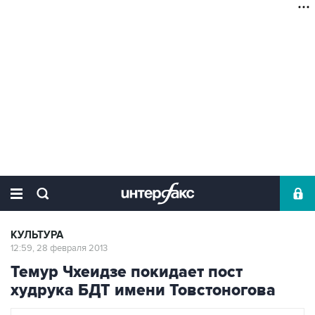
КУЛЬТУРА
12:59, 28 февраля 2013
Темур Чхеидзе покидает пост
худрука БДТ имени Товстоногова