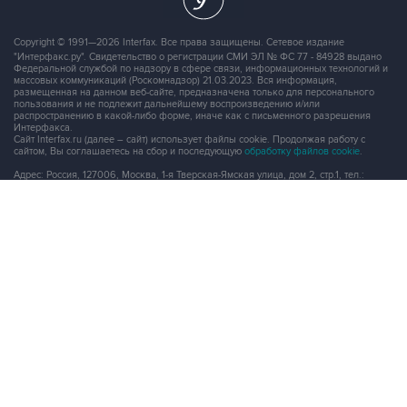
Copyright © 1991—2026 Interfax. Все права защищены. Сетевое издание
"Интерфакс.ру". Свидетельство о регистрации СМИ ЭЛ № ФС 77 - 84928 выдано
Федеральной службой по надзору в сфере связи, информационных технологий и
массовых коммуникаций (Роскомнадзор) 21.03.2023. Вся информация,
размещенная на данном веб-сайте, предназначена только для персонального
пользования и не подлежит дальнейшему воспроизведению и/или
распространению в какой-либо форме, иначе как с письменного разрешения
Интерфакса.
Сайт Interfax.ru (далее – сайт) использует файлы cookie. Продолжая работу с
сайтом, Вы соглашаетесь на сбор и последующую
обработку файлов cookie
.
Адрес: Россия, 127006, Москва, 1-я Тверская-Ямская улица, дом 2, стр.1, тел.:
+7 (499) 250-98-40
, факс:
+7 (499) 250-97-27
Продукты информационной группы
"Интерфакс"
Информация о компаниях, товарах и людях
СПАРК
X-Compliance
СКАУТ
Маркер
АСТРА
Новости и рынки
Новости "Интерфакса"
СКАН