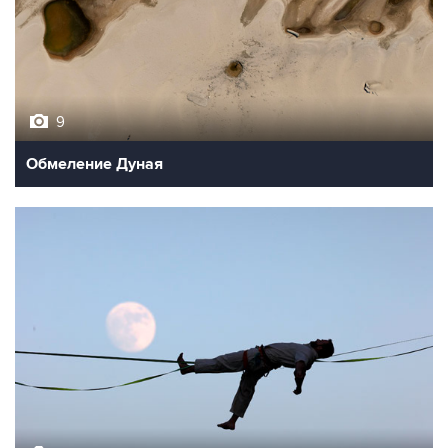
9
Обмеление Дуная