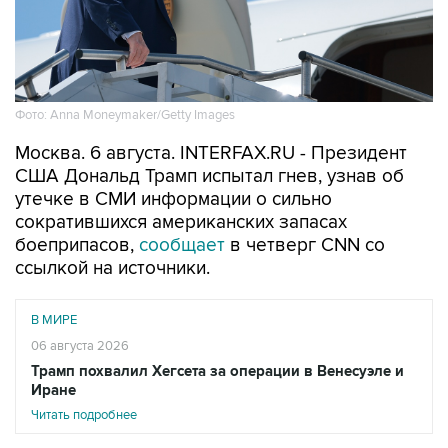
Фото: Anna Moneymaker/Getty Images
Москва. 6 августа. INTERFAX.RU - Президент
США Дональд Трамп испытал гнев, узнав об
утечке в СМИ информации о сильно
сократившихся американских запасах
боеприпасов,
сообщает
в четверг CNN со
ссылкой на источники.
В МИРЕ
06 августа 2026
Трамп похвалил Хегсета за операции в Венесуэле и
Иране
Читать подробнее