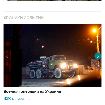
ХРОНИКИ СОБЫТИЙ
❮
❯
Военная операция на Украине
О
11010 материалов
3