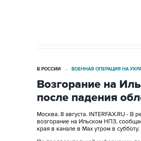
Кабмин РФ разрешил до 1 июля 
бензина Евро 2, Евро 3, Евро 4
В РОССИИ
ВОЕННАЯ ОПЕРАЦИЯ НА УКР
→
Возгорание на Ил
после падения об
Москва. 8 августа. INTERFAX.RU - В
возгорание на Ильском НПЗ, сообща
края в канале в Max утром в субботу.