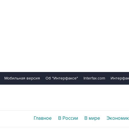
Мобильная версия
Об "Интерфаксе"
Interfax.com
Интерфак
Главное
В России
В мире
Экономик