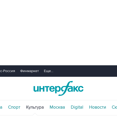
с-Россия
Финмаркет
Еще...
а
Спорт
Культура
Москва
Digital
Новости
С