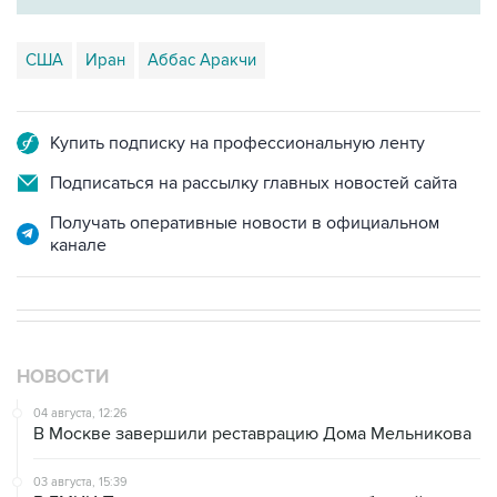
США
Иран
Аббас Аракчи
Купить подписку на профессиональную ленту
Подписаться на рассылку главных новостей сайта
Получать оперативные новости в официальном
канале
НОВОСТИ
04 августа, 12:26
В Москве завершили реставрацию Дома Мельникова
03 августа, 15:39
В ГМИИ Пушкина открывается выставка буддийского
искусства России