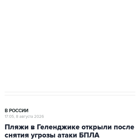
Беспилотные технологии и ИИ на службе у
электросетевых объектов и агрокомплексов
Социальная реклама, АНО «Национальные приоритеты».
ИНН 7725383515 Erid: F7NfYUJCUneVdwcydK6A
Кабмин РФ разрешил до 1 июля 2027 года
импорт, выпуск и обращение бензина Евро 2,
Евро 3, Евро 4
В РОССИИ
17:05, 8 августа 2026
Пляжи в Геленджике открыли после
снятия угрозы атаки БПЛА