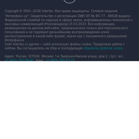
Copyright © 1991—2026 Interfax. Все права защищены. Сетевое издание
"Интерфакс.ру". Свидетельство о регистрации СМИ ЭЛ № ФС 77 - 84928 выдано
Федеральной службой по надзору в сфере связи, информационных технологий и
массовых коммуникаций (Роскомнадзор) 21.03.2023. Вся информация,
размещенная на данном веб-сайте, предназначена только для персонального
пользования и не подлежит дальнейшему воспроизведению и/или
распространению в какой-либо форме, иначе как с письменного разрешения
Интерфакса.
Сайт Interfax.ru (далее – сайт) использует файлы cookie. Продолжая работу с
сайтом, Вы соглашаетесь на сбор и последующую
обработку файлов cookie
.
Адрес: Россия, 127006, Москва, 1-я Тверская-Ямская улица, дом 2, стр.1, тел.:
+7 (499) 250-98-40
, факс:
+7 (499) 250-97-27
Продукты информационной группы
"Интерфакс"
Информация о компаниях, товарах и людях
СПАРК
X-Compliance
СКАУТ
Маркер
АСТРА
Новости и рынки
Новости "Интерфакса"
СКАН