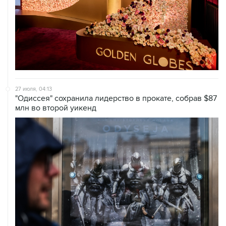
27 июля, 04:13
"Одиссея" сохранила лидерство в прокате, собрав $87
млн во второй уикенд