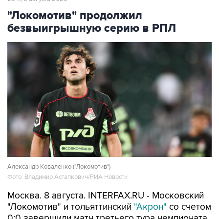
"Локомотив" продолжил
безвыигрышную серию в РПЛ
Александр Коваленко ("Локомотив")
Фото: Владимир Астапкович/РИА Новости
Москва. 8 августа. INTERFAX.RU - Московский
"Локомотив" и тольяттинский
"Акрон"
со счетом
0:0 завершили матч третьего тура чемпионата