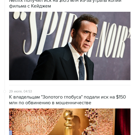
Netflix получил иск на $105 млн из-за утраты копии
фильма с Кейджем
29 июля, 04:53
К владельцам "Золотого глобуса" подали иск на $150
млн по обвинению в мошенничестве