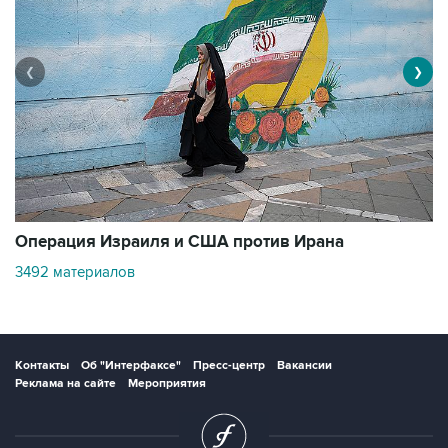
❮
❯
В
Операция Израиля и США против Ирана
11
3492 материалов
Контакты
Об "Интерфаксе"
Пресс-центр
Вакансии
Реклама на сайте
Мероприятия