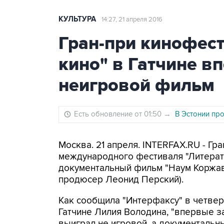
КУЛЬТУРА
14:27, 21 апреля 2016
Гран-при кинофест
кино" в Гатчине в
неигровой фильм
Есть обновление от 01:50
→
В Эстонии пр
Москва. 21 апреля. INTERFAX.RU - Гр
международного фестиваля "Литерату
документальный фильм "Наум Коржави
продюсер Леонид Перский).
Как сообщила "Интерфаксу" в четве
Гатчине Лилия Володина, "впервые з
выиграл не игровой, а документальн