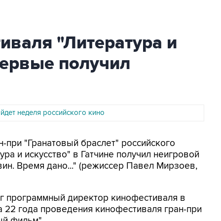
иваля "Литература и
первые получил
ойдет неделя российского кино
ан-при "Гранатовый браслет" российского
ра и искусство" в Гатчине получил неигровой
н. Время дано..." (режиссер Павел Мирзоев,
рг программный директор кинофестиваля в
а 22 года проведения кинофестиваля гран-при
ый фильм".