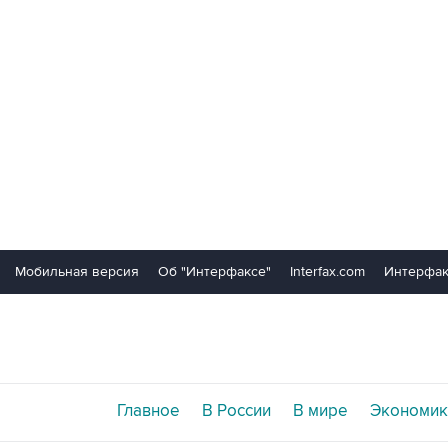
Мобильная версия
Об "Интерфаксе"
Interfax.com
Интерфак
Главное
В России
В мире
Экономик