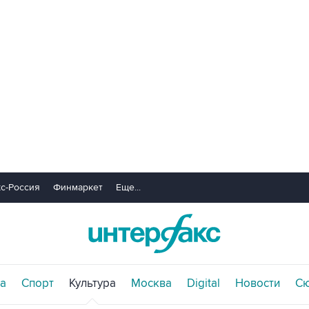
с-Россия
Финмаркет
Еще...
а
Спорт
Культура
Москва
Digital
Новости
С