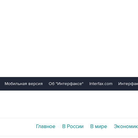
Мобильная версия
Об "Интерфаксе"
Interfax.com
Интерфак
Главное
В России
В мире
Экономик