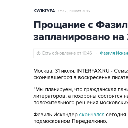
КУЛЬТУРА
17:22, 31 июля 2016
Прощание с Фази
запланировано на 
Есть обновление от 10:46
→
Фазиля Искан
Москва. 31 июля. INTERFAX.RU - Сем
скончавшегося в воскресенье писател
"Мы планируем, что гражданская пан
литераторов, а похороны состоятся 
положительного решения московских в
Фазиль Искандер
скончался
сегодня 
подмосковном Переделкино.