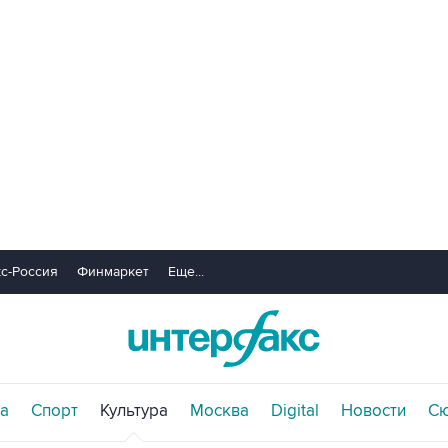
с-Россия
Финмаркет
Еще...
а
Спорт
Культура
Москва
Digital
Новости
С