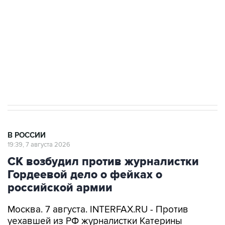
Беспилотные технологии и ИИ на службе у
электросетевых объектов и агрокомплексов
Социальная реклама, АНО «Национальные приоритеты».
ИНН 7725383515 Erid: F7NfYUJCUneVdwcydK6A
Аксенов сообщил о четвертом погибшем в
результате атаки ВСУ на Крым
В РОССИИ
19:39, 7 августа 2026
СК возбудил против журналистки
Гордеевой дело о фейках о
российской армии
Москва. 7 августа. INTERFAX.RU - Против
уехавшей из РФ журналистки Катерины