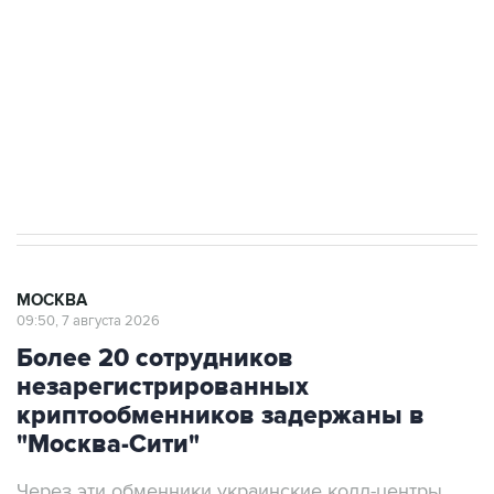
Беспилотные технологии и ИИ на службе у
электросетевых объектов и агрокомплексов
Социальная реклама, АНО «Национальные приоритеты».
ИНН 7725383515 Erid: F7NfYUJCUneVdwcydK6A
Аксенов сообщил о четвертом погибшем в
результате атаки ВСУ на Крым
МОСКВА
09:50, 7 августа 2026
Более 20 сотрудников
незарегистрированных
криптообменников задержаны в
"Москва-Сити"
Через эти обменники украинские колл-центры