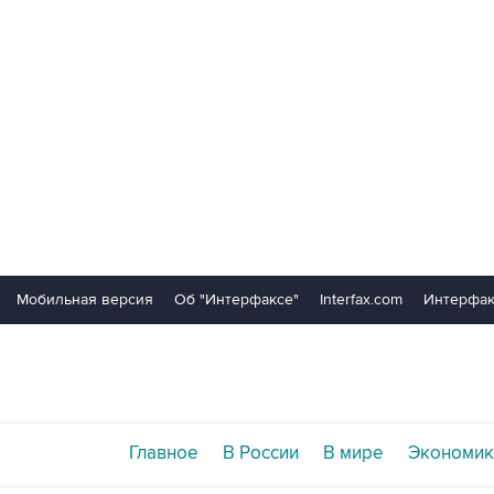
Мобильная версия
Об "Интерфаксе"
Interfax.com
Интерфак
Главное
В России
В мире
Экономик