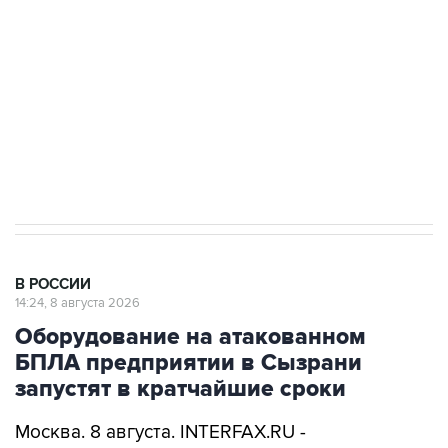
Беспилотные технологии и ИИ на службе у
электросетевых объектов и агрокомплексов
Социальная реклама, АНО «Национальные приоритеты».
ИНН 7725383515 Erid: F7NfYUJCUneVdwcydK6A
Кабмин РФ разрешил до 1 июля 2027 года
импорт, выпуск и обращение бензина Евро 2,
Евро 3, Евро 4
В РОССИИ
14:24, 8 августа 2026
Оборудование на атакованном
БПЛА предприятии в Сызрани
запустят в кратчайшие сроки
Москва. 8 августа. INTERFAX.RU -