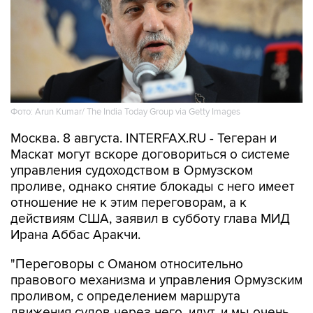
Фото: Arun Kumar/ The India Today Group via Getty Images
Москва. 8 августа. INTERFAX.RU - Тегеран и
Маскат могут вскоре договориться о системе
управления судоходством в Ормузском
проливе, однако снятие блокады с него имеет
отношение не к этим переговорам, а к
действиям США, заявил в субботу глава МИД
Ирана Аббас Аракчи.
"Переговоры с Оманом относительно
правового механизма и управления Ормузским
проливом, с определением маршрута
движения судов через него, идут, и мы очень