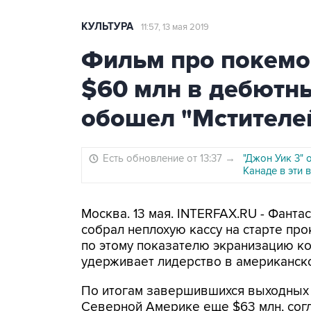
КУЛЬТУРА
11:57, 13 мая 2019
Фильм про покемо
$60 млн в дебютны
обошел "Мстителе
Есть обновление от 13:37
→
"Джон Уик 3"
Канаде в эти
Москва. 13 мая. INTERFAX.RU - Фант
собрал неплохую кассу на старте про
по этому показателю экранизацию ком
удерживает лидерство в американск
По итогам завершившихся выходных 
Северной Америке еще $63 млн, согла