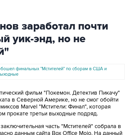
нов заработал почти
й уик-энд, но не
й"
 обошел финальных "Мстителей" по сборам в США и
 выходные
астический фильм "Покемон. Детектив Пикачу"
ката в Северной Америке, но не смог обойти
иксов Marvel "Мстители: Финал", которая
ом прокате третьи выходные подряд.
заключительная часть "Мстителей" собрала в
сно данным сайта Box Office Mojo. На данный