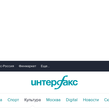
с-Россия
Финмаркет
Еще...
а
Спорт
Культура
Москва
Digital
Новости
С