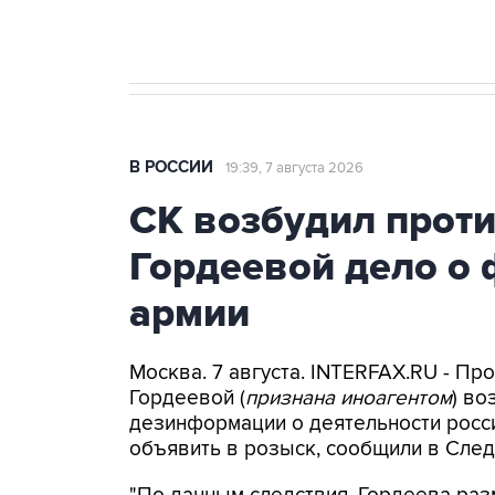
В РОССИИ
19:39, 7 августа 2026
СК возбудил прот
Гордеевой дело о 
армии
Москва. 7 августа. INTERFAX.RU - П
Гордеевой (
признана иноагентом
) во
дезинформации о деятельности росси
объявить в розыск, сообщили в След