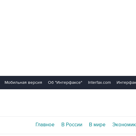
Мобильная версия
Об "Интерфаксе"
Interfax.com
Интерфак
Главное
В России
В мире
Экономик