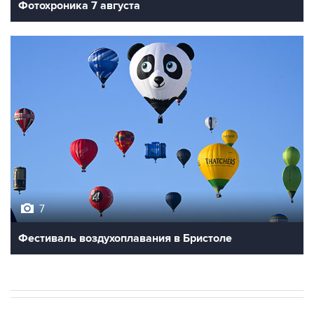
Фотохроника 7 августа
7
Фестиваль воздухоплавания в Бристоле