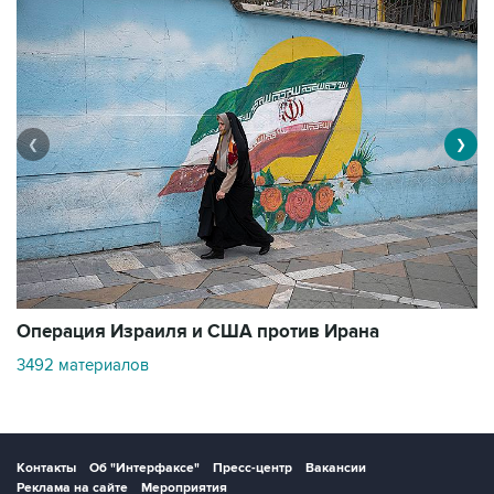
❮
❯
В
Операция Израиля и США против Ирана
1
3492 материалов
Контакты
Об "Интерфаксе"
Пресс-центр
Вакансии
Реклама на сайте
Мероприятия