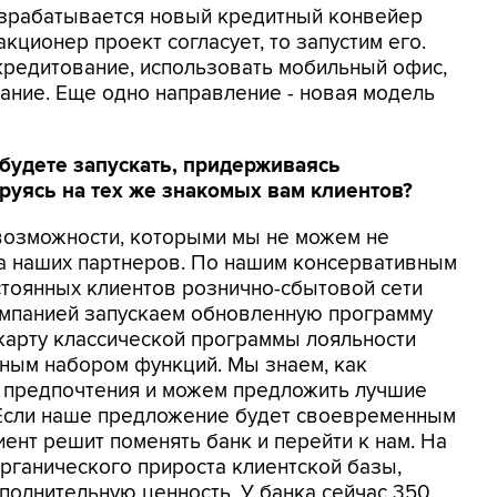
разрабатывается новый кредитный конвейер
кционер проект согласует, то запустим его.
кредитование, использовать мобильный офис,
ание. Еще одно направление - новая модель
будете запускать, придерживаясь
руясь на тех же знакомых вам клиентов?
 возможности, которыми мы не можем не
за наших партнеров. По нашим консервативным
постоянных клиентов рознично-сбытовой сети
компанией запускаем обновленную программу
 карту классической программы лояльности
ным набором функций. Мы знаем, как
их предпочтения и можем предложить лучшие
 Если наше предложение будет своевременным
иент решит поменять банк и перейти к нам. На
органического прироста клиентской базы,
полнительную ценность. У банка сейчас 350