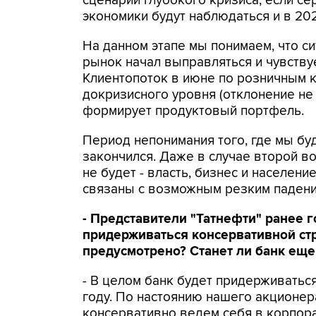
сценарий глубокого кризиса, если с
экономики будут наблюдаться и в 202
На данном этапе мы понимаем, что с
рынок начал выправляться и чувствуе
Клиентопоток в июне по розничным 
докризисного уровня (отклонение не 
формирует продуктовый портфель.
Период непонимания того, где мы буд
закончился. Даже в случае второй 
не будет - власть, бизнес и населен
связаны с возможным резким падени
- Представители "Татнефти" ранее г
придерживаться консервативной стр
предусмотрено? Станет ли банк еще
- В целом банк будет придерживатьс
году. По настоянию нашего акционер
консервативно ведем себя в корпора