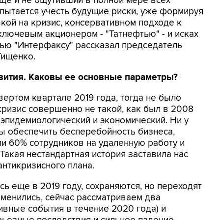
еще и не ощутивший в полной мере всех
пытается учесть будущие риски, уже формируя
вкой на кризис, консервативном подходе к
лючевым акционером - "Татнефтью" - и исках
вью "Интерфаксу" рассказал председатель
Тищенко.
звития. Каковы ее основные параметры?
вертом квартале 2019 года, тогда не было
ризис совершенно не такой, как был в 2008
а эпидемиологический и экономический. Ни у
ы обеспечить бесперебойность бизнеса,
и 60% сотрудников на удаленную работу и
Такая нестандартная история заставила нас
антикризисного плана.
сь еще в 2019 году, сохраняются, но переходят
зменились, сейчас рассматриваем два
ивные события в течение 2020 года) и