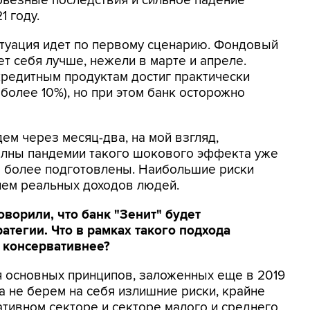
ерьезные последствия и сильное падение
1 году.
итуация идет по первому сценарию. Фондовый
т себя лучше, нежели в марте и апреле.
кредитным продуктам достиг практически
более 10%), но при этом банк осторожно
ем через месяц-два, на мой взгляд,
волны пандемии такого шокового эффекта уже
ие более подготовлены. Наибольшие риски
ем реальных доходов людей.
оворили, что банк "Зенит" будет
атегии. Что в рамках такого подхода
 консервативнее?
я основных принципов, заложенных еще в 2019
а не берем на себя излишние риски, крайне
тивном секторе и секторе малого и среднего