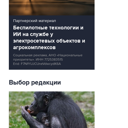
Партнерский материал
Беспилотные технологии и
ИИ на службе у
электросетевых объектов и
агрокомплексов
Социальная реклама, АНО «Национальные
приоритеты».
ИНН 7725383515
Erid: F7NfYUJCUneVdwcydK6A
Выбор редакции