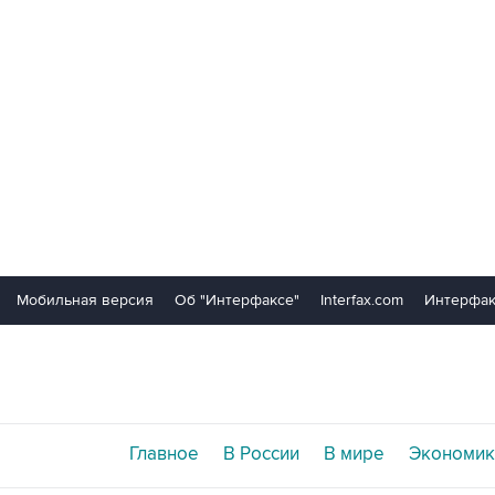
Мобильная версия
Об "Интерфаксе"
Interfax.com
Интерфак
Главное
В России
В мире
Экономик