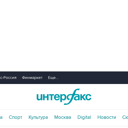
с-Россия
Финмаркет
Еще...
а
Спорт
Культура
Москва
Digital
Новости
С