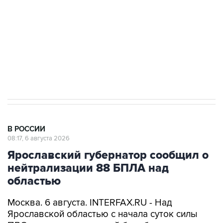
Как российские медицинские технологии
выходят на мировые рынки
Социальная реклама, АНО «Национальные приоритеты».
ИНН 7725383515 Erid: F7NfYUJCUneVdTRF8PRs
Трамп заявил, что переговоры с Ираном
начнутся в понедельник
В РОССИИ
08:17, 6 августа 2026
Ярославский губернатор сообщил о
нейтрализации 88 БПЛА над
областью
Москва. 6 августа. INTERFAX.RU - Над
Ярославской областью с начала суток силы