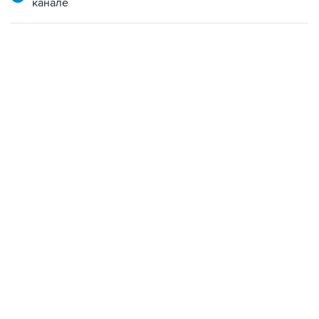
канале
21:05, 5 августа 2026