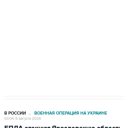
БПЛА на автомобиль в Удмуртии
Путин сообщил о решении сосредоточить в
одних руках все службы тыла Минобороны
Как российские медицинские технологии
выходят на мировые рынки
Социальная реклама, АНО «Национальные приоритеты».
ИНН 7725383515 Erid: F7NfYUJCUneVdTRF8PRs
Трамп заявил, что переговоры с Ираном
начнутся в понедельник
В РОССИИ
ВОЕННАЯ ОПЕРАЦИЯ НА УКРАИНЕ
→
03:04, 6 августа 2026