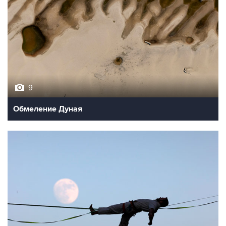
9
Обмеление Дуная