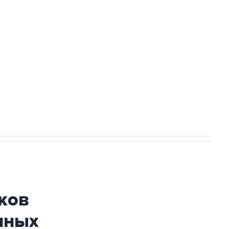
а службе у электросетевых объектов и
НН 7725383515 Erid: F7NfYUJCUneVdwcydK6A
огибшем в результате атаки ВСУ на
ков
нных