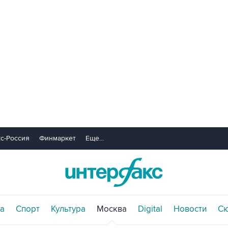
с-Россия
Финмаркет
Еще...
а
Спорт
Культура
Москва
Digital
Новости
С