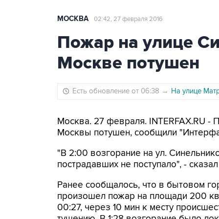
МОСКВА
02:42, 27 февраля 2016
Пожар на улице С
Москве потушен
Есть обновление от 06:38
→
На улице Мат
Москва. 27 февраля. INTERFAX.RU - 
Москвы потушен, сообщили "Интерфа
"В 2:00 возгорание на ул. Синельни
пострадавших не поступало", - сказа
Ранее сообщалось, что в бытовом горо
произошел пожар на площади 200 кв
00:27, через 10 мин к месту происше
тушению. В 1:28 возгорание было ло