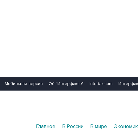
Мобильная версия
Об "Интерфаксе"
Interfax.com
Интерфак
Главное
В России
В мире
Экономик