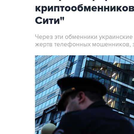
криптообменников
Сити"
Через эти обменники украинские
жертв телефонных мошенников, 