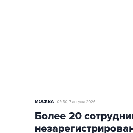
Беспилотные технологии и ИИ н
агрокомплексов
Социальная реклама, АНО «Национальные приоритеты».
И
Аксенов сообщил о четвертом п
Крым
МОСКВА
09:50, 7 августа 2026
Более 20 сотрудни
незарегистрирова