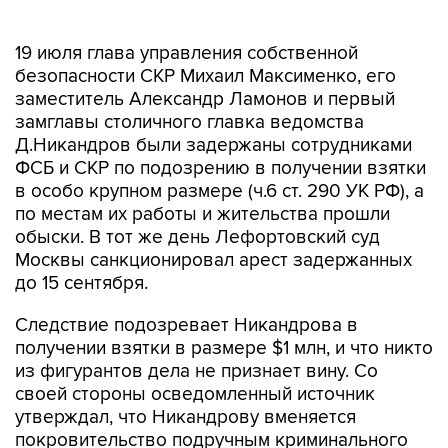
19 июля глава управления собственной
безопасности СКР Михаил Максименко, его
заместитель Александр Ламонов и первый
замглавы столичного главка ведомства
Д.Никандров были задержаны сотрудниками
ФСБ и СКР по подозрению в получении взятки
в особо крупном размере (ч.6 ст. 290 УК РФ), а
по местам их работы и жительства прошли
обыски. В тот же день Лефортовский суд
Москвы санкционировал арест задержанных
до 15 сентября.
Следствие подозревает Никандрова в
получении взятки в размере $1 млн, и что никто
из фигурантов дела не признает вину. Со
своей стороны осведомленный источник
утверждал, что Никандрову вменяется
покровительство подручным криминального
авторитета Захария Калашова, известного как
Шакро Молодой.