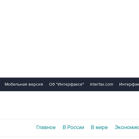
Мобильная версия
Об "Интерфаксе"
Interfax.com
Интерфак
Главное
В России
В мире
Экономик