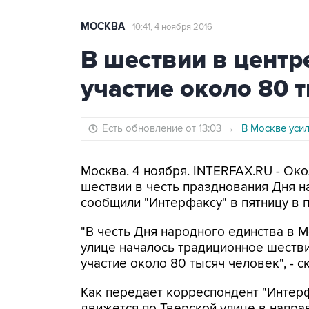
МОСКВА
10:41, 4 ноября 2016
В шествии в цент
участие около 80 
Есть обновление от 13:03
→
В Москве уси
Москва. 4 ноября. INTERFAX.RU - Ок
шествии в честь празднования Дня н
сообщили "Интерфаксу" в пятницу в 
"В честь Дня народного единства в 
улице началось традиционное шеств
участие около 80 тысяч человек", - с
Как передает корреспондент "Интерф
движется по Тверской улице в напр