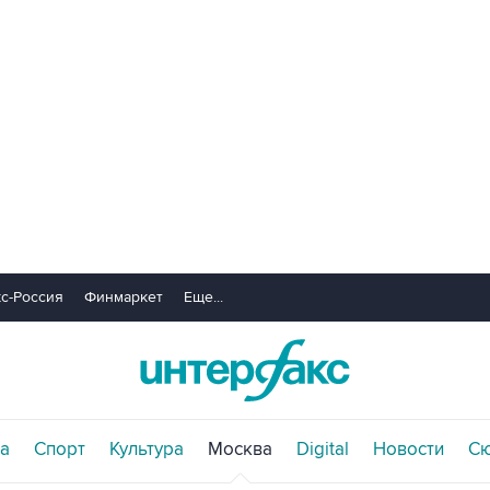
с-Россия
Финмаркет
Еще...
а
Спорт
Культура
Москва
Digital
Новости
С