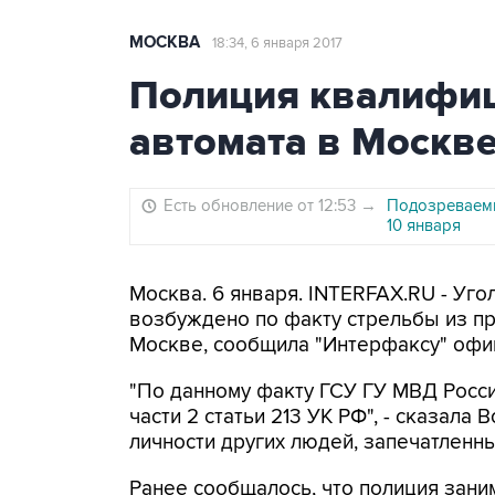
МОСКВА
18:34, 6 января 2017
Полиция квалифиц
автомата в Москве
Есть обновление от 12:53
→
Подозреваемы
10 января
Москва. 6 января. INTERFAX.RU - Уго
возбуждено по факту стрельбы из п
Москве, сообщила "Интерфаксу" офи
"По данному факту ГСУ ГУ МВД Росс
части 2 статьи 213 УК РФ", - сказала
личности других людей, запечатленн
Ранее сообщалось, что полиция зани