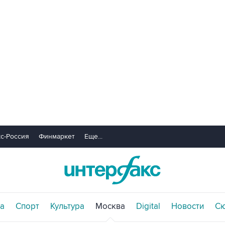
с-Россия
Финмаркет
Еще...
а
Спорт
Культура
Москва
Digital
Новости
С