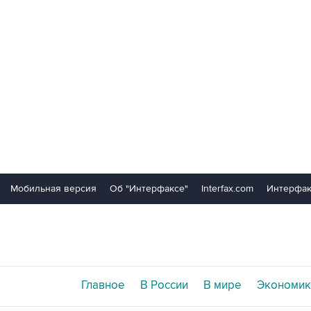
Мобильная версия
Об "Интерфаксе"
Interfax.com
Интерфак
Главное
В России
В мире
Экономик