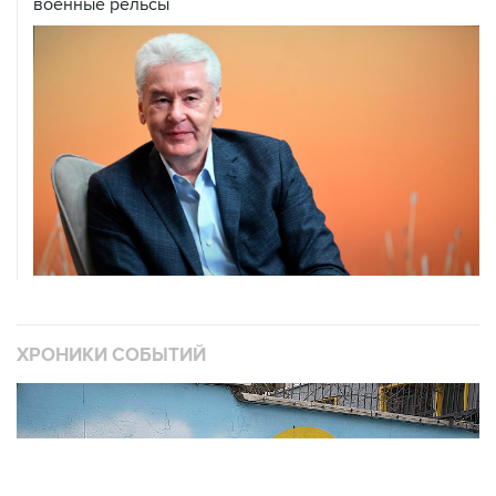
ХРОНИКИ СОБЫТИЙ
❮
❯