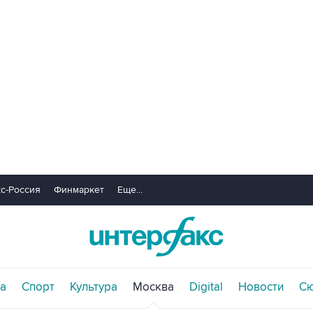
с-Россия
Финмаркет
Еще...
а
Спорт
Культура
Москва
Digital
Новости
С