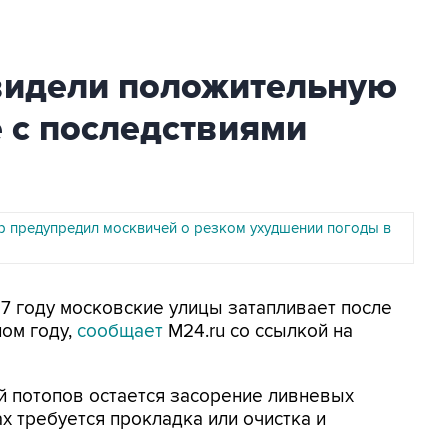
видели положительную
 с последствиями
р предупредил москвичей о резком ухудшении погоды в
17 году московские улицы затапливает после
лом году,
сообщает
M24.ru со ссылкой на
ой потопов остается засорение ливневых
ах требуется прокладка или очистка и