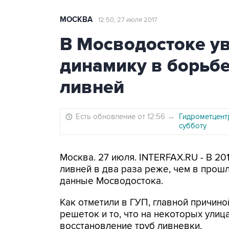
МОСКВА
12:50, 27 июля 2017
В Мосводостоке у
динамику в борьбе
ливней
Есть обновление от 12:56
→
Гидрометцент
субботу
Москва. 27 июля. INTERFAX.RU - В 20
ливней в два раза реже, чем в прош
данные Мосводостока.
Как отметили в ГУП, главной причин
решеток и то, что на некоторых улиц
восстановление труб ливневки.