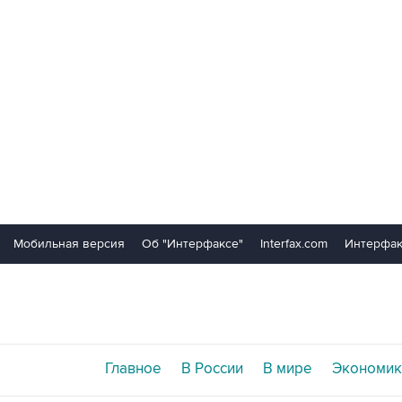
Мобильная версия
Об "Интерфаксе"
Interfax.com
Интерфак
Главное
В России
В мире
Экономик