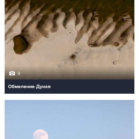
9
Обмеление Дуная