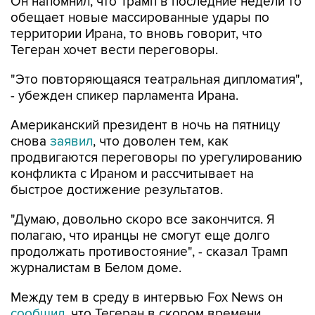
Он напомнил, что Трамп в последние недели то
обещает новые массированные удары по
территории Ирана, то вновь говорит, что
Тегеран хочет вести переговоры.
"Это повторяющаяся театральная дипломатия",
- убежден спикер парламента Ирана.
Американский президент в ночь на пятницу
снова
заявил
, что доволен тем, как
продвигаются переговоры по урегулированию
конфликта с Ираном и рассчитывает на
быстрое достижение результатов.
"Думаю, довольно скоро все закончится. Я
полагаю, что иранцы не смогут еще долго
продолжать противостояние", - сказал Трамп
журналистам в Белом доме.
Между тем в среду в интервью Fox News он
сообщил
, что Тегеран в скором времени