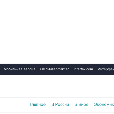
Мобильная версия
Об "Интерфаксе"
Interfax.com
Интерфак
Главное
В России
В мире
Экономик