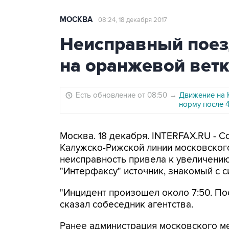
МОСКВА
08:24, 18 декабря 2017
Неисправный поез
на оранжевой ветк
Есть обновление от 08:50
→
Движение на 
норму после 
Москва. 18 декабря. INTERFAX.RU - С
Калужско-Рижской линии московского
неисправность привела к увеличени
"Интерфаксу" источник, знакомый с с
"Инцидент произошел около 7:50. Пое
сказал собеседник агентства.
Ранее администрация московского мет