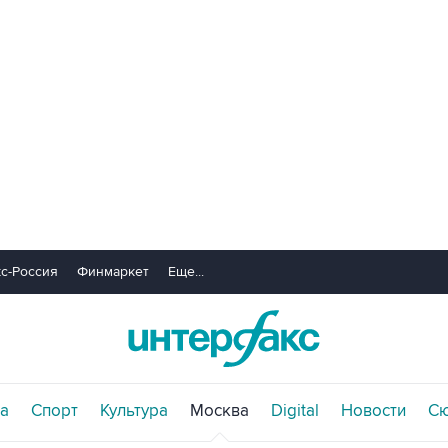
с-Россия
Финмаркет
Еще...
а
Спорт
Культура
Москва
Digital
Новости
С